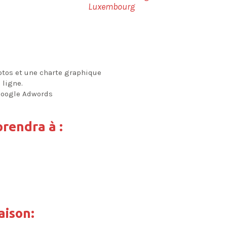
Luxembourg
hotos et une charte graphique
 ligne.
Google Adwords
prendra à :
aison: