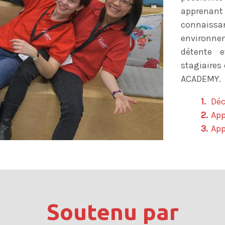
apprena
connaiss
environne
détente e
stagiaires
ACADEMY.
Déc
App
App
Soutenu par