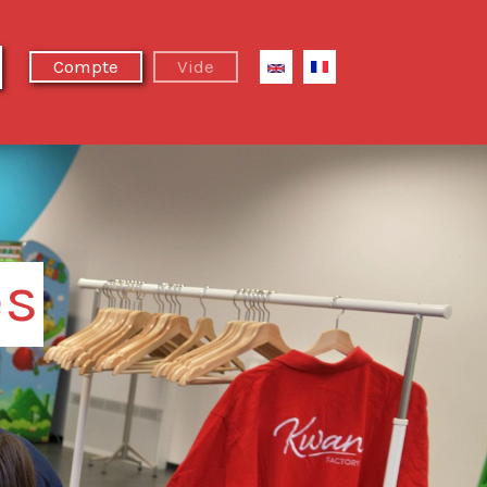
Compte
Vide
és