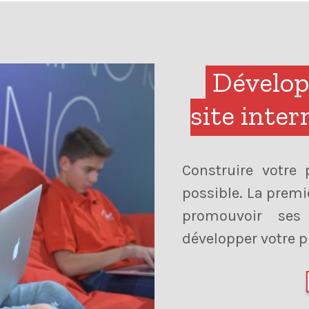
Développ
robot
Les robots sont 
d'accord là-dess
être simplemen
nerds, mais les r
pas mal des enfan
avec moi. Malheu
appris beaucoup de