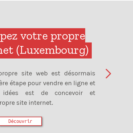
ez votre premier
 (Paris Ouest)
cool. Tout le monde peut être
us, non? Nous le pensons peut-
t parce que nous sommes des
obots sont vraiment géniaux et
ts que je connais sont d'accord
reusement, bien que nous ayons
...