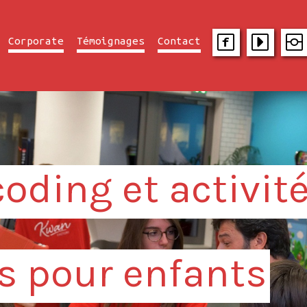
Corporate
Témoignages
Contact
oding et activit
 pour enfants