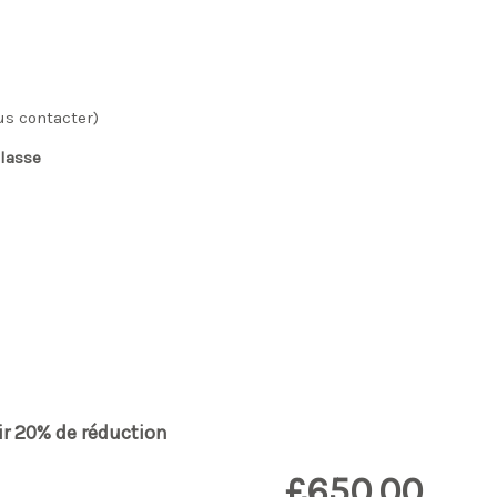
us contacter)
classe
ir 20% de réduction
£650.00